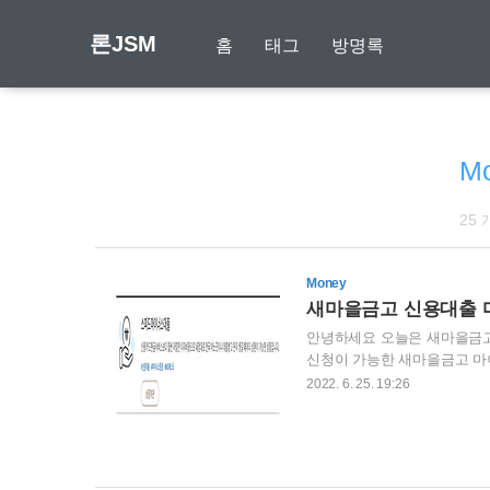
론JSM
홈
태그
방명록
M
25
Money
새마을금고 신용대출 
안녕하세요 오늘은 새마을금고
신청이 가능한 새마을금고 마
청과 입금으로 많은 사랑을 
2022. 6. 25. 19:26
주고객 새마을금고 예금 가입 
품입니다 대출금리 개인등급에
니다) 2금융권 직장인신용대출
는 시간 가져볼게요 요즘처럼 