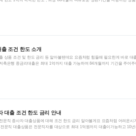
니다 조건 금리 등 내용 살펴보도록 하겠습니다. 유진 저축은행 직장인 대출 *
객 재직 3개월이상 증명 되는 근로자 고객 소득증빙이 가능한 신용점수 560점 이상
 1억원까지 (개인별로 한도 차등 적용) *대출금리 연 5. 9~ 19.9의 평균 금리 
리 부과 *대출기간 최장 60개월까지 가능합니다
/%EC%8B%A0%..
출 조건 한도 소개
출 상품 조건 및 한도 금리 등 알아볼텐데요 요즘처럼 힘들때 필요한게 바로 대
저축은행 중금리대출은 최대 1억까지 대출 가능하며 84개월까지 기간을 주어주
품이라고 할 수 있습니다 웰컴저축은행 중금리대출 대출대상 만 20세 이상 내국
일반인 대출금리 연평균 5.9%~ 19.4 % 까지 (개인마다 변동사항 있음) 대출기간
대출한도 최소 100만원 부터 1억원까지 (개인마다 차등적용) 인지세는 5천만원
다 이자는 매월후취 납부 방식입니다 중도상환수수료는 2% 이내로 적용 됩니다
 고객들은 심사..
 대출 조건 한도 금리 안내
전문직 종사자 대출상품에 대해 조건 한도 금리 알아볼게요 요즘처럼 어려운시
 전문직 대출상품은 전문직자를 대상으로 최대 1억원까지 대출이가능하고 10년
환 할 수 있는 대출 상품 입니다 부산은행 전문직대출 대출대상 만19세 이상 