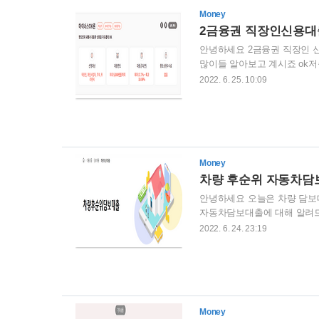
Money
2금융권 직장인신용대
안녕하세요 2금융권 직장인 
많이들 알아보고 계시죠 ok저
간을 바탕으로 안전하게 직장
2022. 6. 25. 10:09
직 및 소득 증빙 가능한 급여 
프리랜서 분들도 신청가능 대출기
이 있어요) 대출한도 10만원
건한도 금리 안녕하세요 오늘은
Money
차량 후순위 자동차담
안녕하세요 오늘은 차량 담보
자동차담보대출에 대해 알려
및 사업자금으로 최대 5천만
2022. 6. 24. 23:19
대출 대출대상> 만20세 이상
고객 대출한도> 100~5000만
에 따라서 금리 변동 있습니다
원 안녕하세요 오늘은 500만원
Money