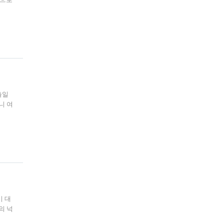
대출대
 직장
연체시
출일
니 여
인 고
 6
초과시
 회
기 대
의 넉
내국