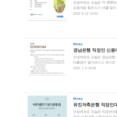
안녕하세요 오늘은 약 1000
요즘처럼 힘든시기 대출 많이 
원부터 최대 1000만원까지 
2022. 6. 22. 10:32
리희망드림소액대출 대출대상 만
최대 36개월까지 (월단위) 대
평균 (개인마다 차등적용) 본
약금은 면제 입니다 연체 , 미.
Money
경남은행 직장인 신용
안녕하세요 오늘은 경남은행
대출많이 알아보시고 계시죠 
로운 상환을 할 수 있는 생활
2022. 1. 9. 15:20
상 내국인 고객 재직 및소득 
금소득자 대출한도 300부터 최대
(개인별로 금리 차등 적용 됨
종사자 대출 조건 한도 금리 
Money
유진저축은행 직장인대
안녕하세요 오늘은 직장인대출
장인 신용대출 상품인데요 최대