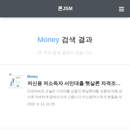
론JSM
Money
검색 결과
25 개의 검색 결과가 있습니다.
Money
저신용 저소득자 서민대출 햇살론 자격조건 한도금리 (JT저축은행 페퍼저축은행 수협)
안녕하세요 오늘은 서민대출 상품인 햇살론대출 상품에 대해 금리 및
서류 자세하게 알려드리려 고합니다 저신용/저소득자 분들을 대상으로
출 인데요 저금리로 안전하게 대출이 가능하고 여유로운 상환 기간으
2022. 9. 14. 21:25
중 가장 으뜸인 상품이라고 합니다 JT저축은행 햇살론 http://loan.jt-
bank.co.kr/installAnySign.do?url=http%3A%2F%2Floan.jt-
bank.co.kr%2Fprod%2FprodDetail.do%3FproductType%3D105%
대출대상) 만19세 이상 내국인 재직 소득 확인 가능한 자 기타 은행 