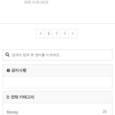
으로 넉넉한 기간과 여유로운 대출한도를 자랑하는 상품입니다
2022. 6. 26. 19:31
요즘처럼 힘들때 내집마련을 꿈꾸는 분들을 위한 상품으로 제
격이라고 할 수 있습니다 jb해피홈론 주택자금대출 대출대상 주
택구입목적으로 하거나 주택을 담보로 자금을 대출받으려는 개
인 19세이상의 세대주 고객 재직 및 소득증빙이 가능하신 고객
대출금액 최대 주택감정가금액의 60 % (개인의 등급에 따라 다
르며 담보물 소재지역 , 대출기간에 따라 차등적용) 대출금리
«
1
2
3
»
(신규취급액기준 · 잔액기준)COFIX + 가산금리 또는 CD유통수
익율 + 가산금리 새마을금고 신용대출 마이너스통장 한도금리
조건 안녕하세요 오늘은 새마을금고 신용대출 상품 금리..
공지사항
전체 카테고리
25
Money