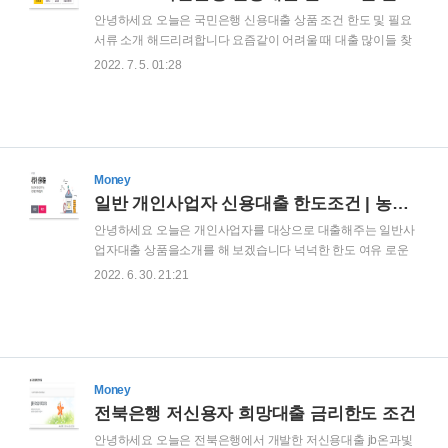
한도 조건 필요서류 안녕하세요 오늘은 국민은행 신용대출 상
안녕하세요 오늘은 국민은행 신용대출 상품 조건 한도 및 필요
품 조건 한도 및 필요서류 소개 해드..
서류 소개 해드리려합니다 요즘같이 어려울 때 대출 많이들 찾
으신다고 하는데요 KB STAR 신용대출은 직장인들을 상대로 최
2022. 7. 5. 01:28
대 3억원의 한도와 넉넉한 대출 기간을 바탕으로 여유롭게 이용
하실 수 있게끔 하는 상품입니다 KB 스타 신용대출 대출대상 현
직장 12개월이상 재직중인 고객 KB주거래 통장을 사용하시는
고객 만19세이상 소득증빙이 가능한 근로자 고객 대출금액 무
보증 대출한도 최고 3억원까지 (개인등급에 따라 차등적용) 대
출금리 연평균 3.00%의 금리 (개인별로 금리가 다릅니다) 대출
Money
기간 1년부터 최장 5년까지 가능합니다 개인회생 파산 연체등
일반 개인사업자 신용대출 한도조건 | 농협 우리은행 웰컴저축
금융기관 등록 고객은 대출 신청이 거절 됩니다 우대금리 적용
안녕하세요 오늘은 개인사업자를 대상으로 대출해주는 일반사
이 가능합니다 금리인하 요구권 신청이 가능한..
업자대출 상품을소개를 해 보겠습니다 넉넉한 한도 여유 로운
대출 기간을 바탕으로 사업자금에 보탬이 되는 개인사업자신용
2022. 6. 30. 21:21
대출 상품이라고 할수 있습니다 자금마련에 도움이될 개인사업
자 대출 한도 및 조건 세곳 살펴보도록 할께요! 웰컴저축은행 사
업자 신용대출 대출대상 만19세 이상 내국인 개인 사업 영위중
인 자 기타 은행 심사에 만족하는 분 대출한도 최대 1억원 대출
금리 최저 연 5.9% 평균 금리 (개인별 차등 적용 됩니다) 대출기
간 6개월부터 7년까지 연장 가능 (6개월 단위로 연장) 이자는 매
Money
월 후취 납입으로 하시면 되고 대출금 또한 지정한 날짜에 가입
전북은행 저신용자 희망대출 금리한도 조건
하시면 됩니다 개인 사업 규모에 따라 대출 금리 및 한도가 다르
안녕하세요 오늘은 전북은행에서 개발한 저신용대출 jb온과빛