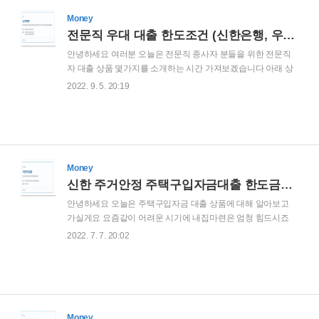
대출한도) 최대 1500만원 대출금리) 연 8~9% 평균 금리 (개인에 따라.
Money
전문직 우대 대출 한도조건 (신한은행, 우리, KB국민)
안녕하세요 여러분 오늘은 전문직 종사자 분들을 위한 전문직
자 대출 상품 몇가지를 소개하는 시간 가져보겠습니다 아래 상
품들은 넉넉한 한도와 여유로운 상환 기간을 가지고 목돈을 마
2022. 9. 5. 20:19
련해주는 상품들 입니다 신한은행 TOPS 전문직 우대론
https://bank.shinhan.com/index.jsp#020304010000 대출대상)
만19세 이상 내국인 전문직 종사 하시는 분들 기타 은행 기준 만
족 고객 대출한도) 최고 3억까지 가능 (개인에 따라서 차이 있
음) 대출금리) 최저 3.26% 연 금리 (개인에 따라 차등) 대출기
간) 10년까지 연장 가능 개인별로 금리 및 한도가 다르게 설정
Money
되는 상품 입니다(재직/소득,신용점수,대출현황 등에 따라서 차
신한 주거안정 주택구입자금대출 한도금리 연소득 조건
등 적용 되는 상품 입니다) 대출 고객에 따라서 신청 자체가 되
안녕하세요 오늘은 주택구입자금 대출 상품에 대해 알아보고
지 ..
가실게요 요즘같이 어려운 시기에 내집마련은 엄청 힘드시죠
그래서 대출이 필수인데요 신한 주택구입자금대출 상품은 최고
2022. 7. 7. 20:02
2억의한도와 여유로운 상환기간으로 넉넉하게 상환가능한 대
출상품 입니다 신한은행 주거안정 주택구입자금대출 대출대상
만19세 이상 내국인 고객 배우자합산 소득 6000만원 이하인 고
객 세대주원 전원 무주택인 고객 대출한도 최대2 억원의 한도
(개인별로 한도 차이가 있습니다) 대출금리 연2.8%의 변동금리
를 적용 대출기간 20년 혹은 30년중 택 가능 신한은행 소상공인
Money