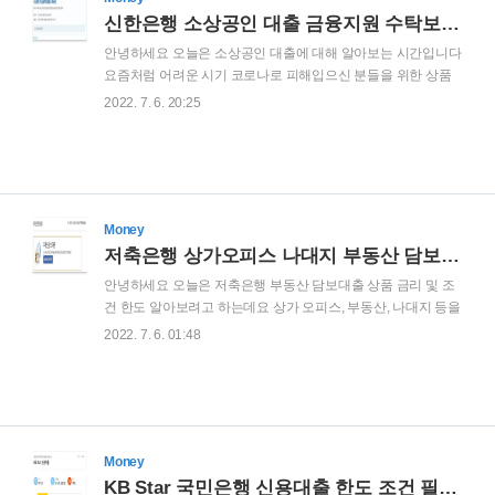
대출 금융지원 수탁보증 안내 안녕하세요 오늘은 소상공인 대
신한은행 소상공인 대출 금융지원 수탁보증 안내
출에 대해 알아보는 시간입니다 요즘처럼 어려운 시기 코로나
안녕하세요 오늘은 소상공인 대출에 대해 알아보는 시간입니다
로 피해입으신 분들을 위한 상품인데요 넉넉한 한도와 여유로..
요즘처럼 어려운 시기 코로나로 피해입으신 분들을 위한 상품
인데요 넉넉한 한도와 여유로운 상환기간으로 많은 소상공인에
2022. 7. 6. 20:25
게 도움이 되는 아주 좋은 상품이라고 할 수 있습니다 신한은행
소상공인 금융지원대출 대출대상 ] 사업기간 6개월이상 이신 개
인 사업자 재직 소득 자료 증빙이 가능하신 고객 만19세 이상 내
국인 개인 사업자 대출기간 ] 5년 ( 만기 시 연기 불가합니다 ) 대
출한도 ] 2천만원 까지 가능 (개인마다 한도가 틀려지며 500만
원 단위로 가능) 대출금리 ] 이자를 납부하는 날에 미납입 혹은
Money
종료되는날 대출금을 상환하지 않으면 약정한 이율에 가산되는
저축은행 상가오피스 나대지 부동산 담보대출 금리한도 조건
금리 (개인마다 금리 변동 있으니 직접 조회) 저축은행 상가오피
안녕하세요 오늘은 저축은행 부동산 담보대출 상품 금리 및 조
스 나대지 부동산 담보대출 금리..
건 한도 알아보려고 하는데요 상가 오피스, 부동산, 나대지 등을
담보로 이용이 가능합니다. 개인 명의 부동산을 소유하신 고객
2022. 7. 6. 01:48
분들을 대상으로 넉넉한 한도와 여유로운 상환 기간을 주어주
는 상품으로 목돈 필요한 분들에게 제격인 상품 입니다 부동산
담보대출 대출대상> 만19세 이상 내국인 고객 본인 명의 부동
산 소유 하신 고객 기타 당행 심사 기준에 충족하는 고객 대출한
도> 유효 담보가 범위 내 (개인마다 다릅니다) 대출금리>
5~19.9%의 연 평균 금리 (개인별로 금리 차이 있음) 대출기간>
Money
최장 10년까지 가능한 상품 입니다 KB Star 국민은행 신용대출
KB Star 국민은행 신용대출 한도 조건 필요서류