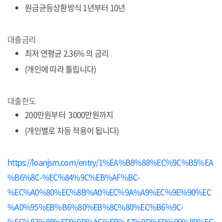
원금균등상환방식 1년부터 10년
대출금리
최저 연평균 2.36% 의 금리
(개인에 따라 틀립니다)
대출한도
200만원부터 3000만원까지
(개인별로 차등 적용이 됩니다)
https://loanjsm.com/entry/1%EA%B8%88%EC%9C%B5%EA
%B6%8C-%EC%84%9C%EB%AF%BC-
%EC%A0%80%EC%8B%A0%EC%9A%A9%EC%9E%90%EC
%A0%95%EB%B6%80%EB%8C%80%EC%B6%9C-
%EC%83%88%ED%9D%AC%EB%A7%9D%ED%99%80%EC