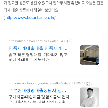
가 필요한 상황도 생길 수 있으니 알아두시면 좋겠네요 오늘은 전문
직자 대출 상품에 대해 알아보았어요
(
https://www.busanbank.co.kr/
)
https://blog.naver.com/nicewatch_kr
광고
명품시계대출대출 명품시계 전
문 전당포
쉽고 빠른 당일대출, 기다리지 않고
비대면 대출도 가능해요.
https://www.fubonhyundai.com/fbs/wAgYbHfRWZ
광고
푸본현대생명대출상담사 정종
욱
구매자금/대환자금/생활자금/사업자
금 대출상담가능 대부,사업자대출 대
환 상담가능