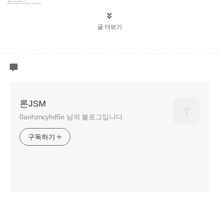
글 더보기
론JSM
0anhzncyhd5n 님의 블로그입니다.
구독하기