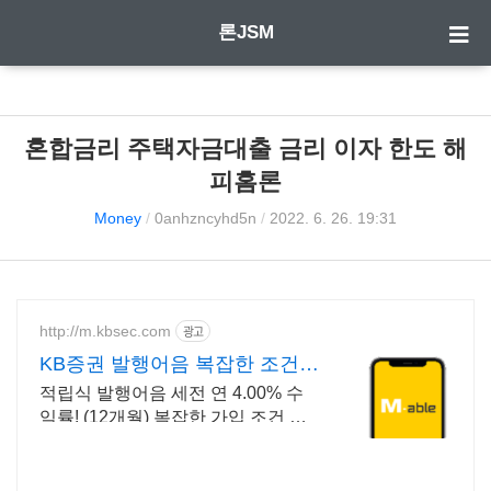
론JSM
혼합금리 주택자금대출 금리 이자 한도 해
피홈론
Money
/
0anhzncyhd5n
/
2022. 6. 26. 19:31
http://m.kbsec.com
광고
KB증권 발행어음 복잡한 조건없
이 누구나
적립식 발행어음 세전 연 4.00% 수
익률! (12개월) 복잡한 가입 조건 없
이 자유롭게 설정하는 만기 일자 (최
대 1년)