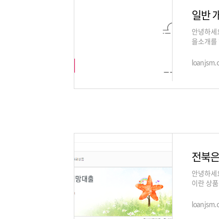
안녕하세
을소개를 
금에 보
loanjsm.
전북은
안녕하세요
이란 상품
천 만원까
loanjsm.