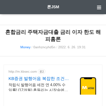
론JSM
혼합금리 주택자금대출 금리 이자 한도 해
피홈론
Money
/
0anhzncyhd5n
/
2022. 6. 26. 19:31
http://m.kbsec.com
광고
KB증권 발행어음 복잡한 조건없
이 누구나
적립식 발행어음 세전 연 4.00% 수
익률! (12개월) 흔들리는 시장속에서
도 예치만 해도 알아서 쌓이는 KB증
권 발행어음!